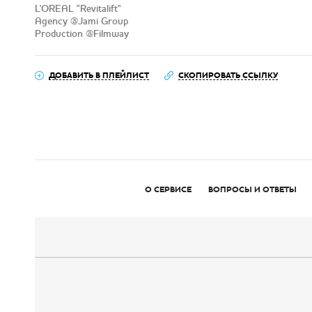
L'OREAL "Revitalift"
Agency @Jami Group
Production @Filmway
ДОБАВИТЬ В ПЛЕЙЛИСТ
СКОПИРОВАТЬ ССЫЛКУ
О СЕРВИСЕ
ВОПРОСЫ И ОТВЕТЫ