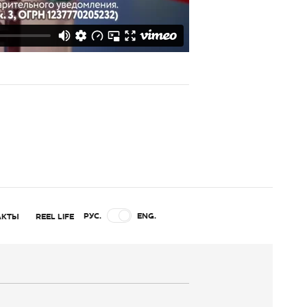
РУС.
ENG.
АКТЫ
REEL LIFE