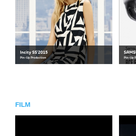
Incity SS'2015
SAMS
Pin-Up Production
Pin-Up 
FILM