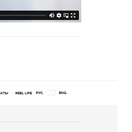
РУС.
ENG.
АКТЫ
REEL LIFE