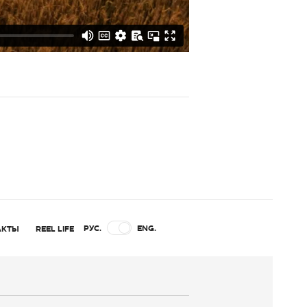
РУС.
ENG.
АКТЫ
REEL LIFE