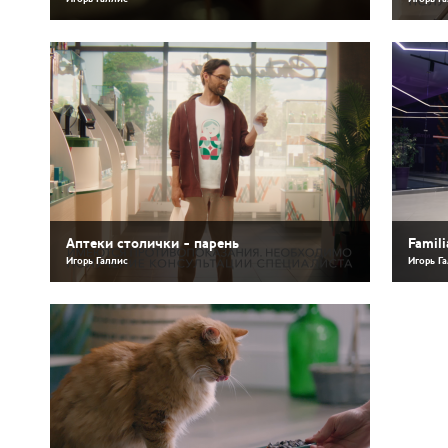
Аптеки столички - парень
Famil
Игорь Галлис
Игорь Г