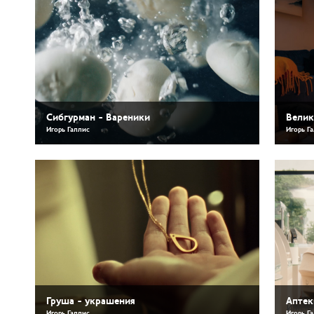
Сибгурман - Вареники
Велик
Игорь Галлис
Игорь Г
Груша - украшения
Аптек
Игорь Галлис
Игорь Г