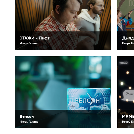
ЭТАЖИ - Лифт
Дылды
Игорь Галлис
Игорь Г
Велсон
MAMB
Игорь Галлис
Игорь Г