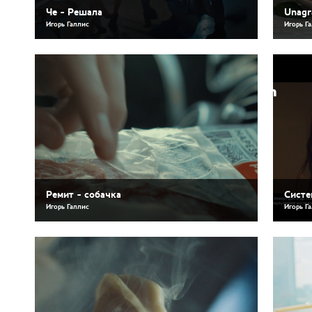
Че - Решала
Unagr
Игорь Галлис
Игорь Г
Ремит - собачка
Систе
Игорь Галлис
Игорь Г