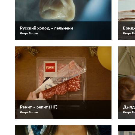
Русский холод - пельмени
Бонд
Игорь Галлис
Игорь Г
Ремит - репит (НГ)
Дылд
Игорь Галлис
Игорь Г