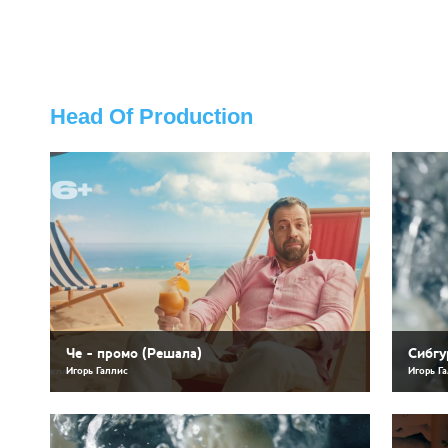
Head Of Production
Че - промо (Решала)
Сибгу
Игорь Галлис
Игорь Г