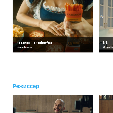
kabanos - oktoberfest
N1
Игорь Галлис
Игорь Г
Режиссер