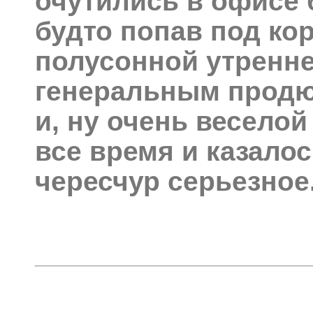
очутились в офисе 
будто попав под кор
полусонной утренн
генеральным продю
и, ну очень весело
все время и казало
чересчур серьезное