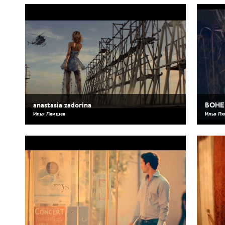
anastasia zadorina
BOHEM
Илья Лямшев
Илья Л