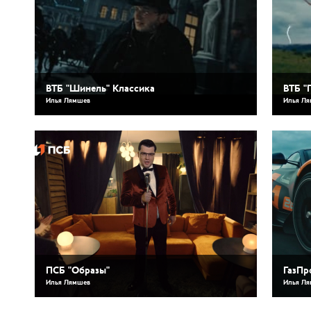
ВТБ "Шинель" Классика
ВТБ "
Илья Лямшев
Илья Л
ПСБ "Образы"
ГазПр
Илья Лямшев
Илья Л