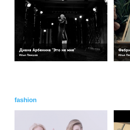
Диана Арбенина "Это не мне"
Фабри
Илья Лямшев
Илья Л
fashion