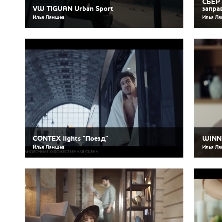
СБЕР 
VW TIGUAN Urban Sport
запра
Илья Лямшев
Илья Л
CONTEX lights "Поезд"
WINNE
Илья Лямшев
Илья Л