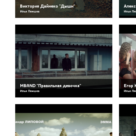
Виктория Дайнеко "Дыши"
Алекс
Илья Лямшев
Илья Л
MBAND "Правильная девочка"
Егор 
Илья Лямшев
Илья Л