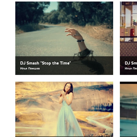
DJ Smash "Stop the Time"
DJ Sm
Илья Лямшев
Илья Л