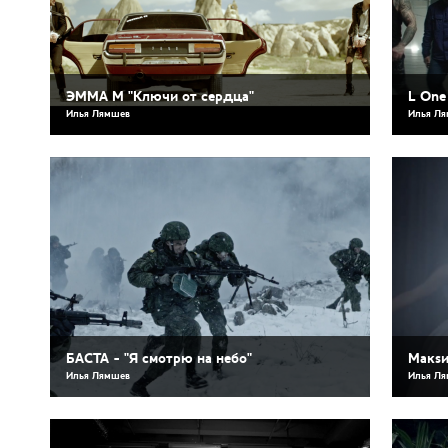
ЭММА М "Ключи от сердца"
L One 
Илья Лямшев
Илья Л
БАСТА - "Я смотрю на небо"
Макsи
Илья Лямшев
Илья Л