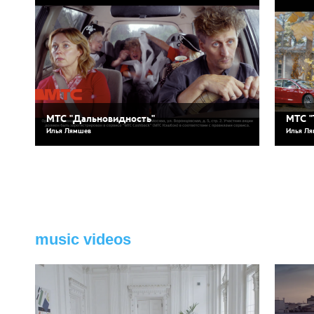
МТС "Дальновидность"
МТС "
Илья Лямшев
Илья Л
music videos