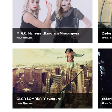
M.A.C. Ивлеева, Дакота и Миногарова
Zador
Илья Лямшев
Илья Л
OLGA LOMAKA "Adventure"
zadori
Илья Лямшев
Илья Л