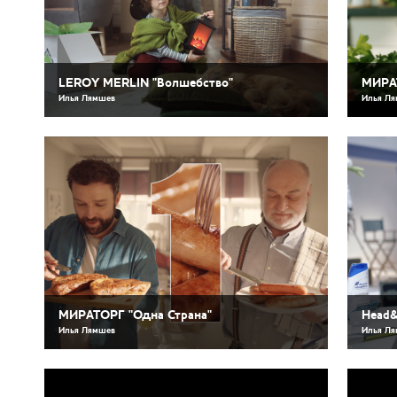
LEROY MERLIN "Волшебство"
МИРА
Илья Лямшев
Илья Л
МИРАТОРГ "Одна Страна"
Head&
Илья Лямшев
Илья Л