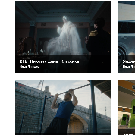
ВТБ "Пиковая дама" Классика
Яндек
Илья Лямшев
Илья Л