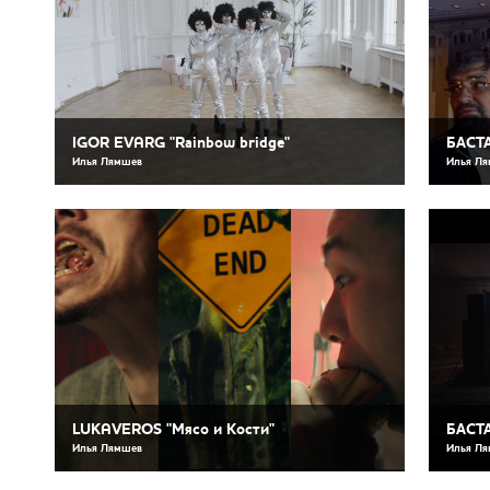
IGOR EVARG "Rainbow bridge"
БАСТА
Илья Лямшев
Илья Л
LUKAVEROS "Мясо и Кости"
БАСТА
Илья Лямшев
Илья Л