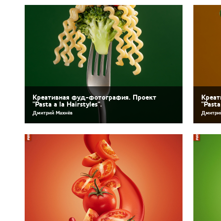
Креативная фуд-фотография. Проект
Креат
"Pasta a la Hairstyles".
"Pasta
Дмитрий Махнёв
Дмитри