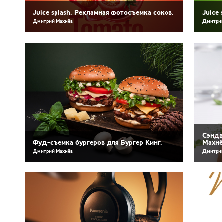
Juice splash. Рекламная фотосъемка соков.
Juice
Дмитрий Махнёв
Дмитри
Сэндв
Фуд-съемка бургеров для Бургер Кинг.
Махнё
Дмитрий Махнёв
Дмитри