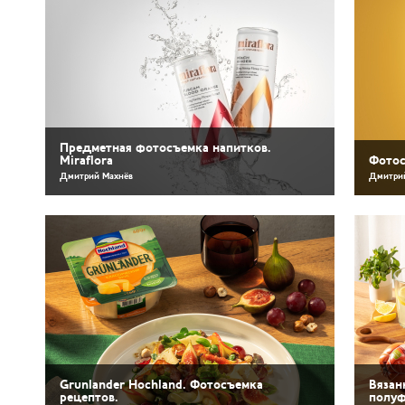
Предметная фотосъемка напитков.
Miraflora
Фотос
Дмитрий Махнёв
Дмитри
Grunlander Hochland. Фотосъемка
Вязан
рецептов.
полуф