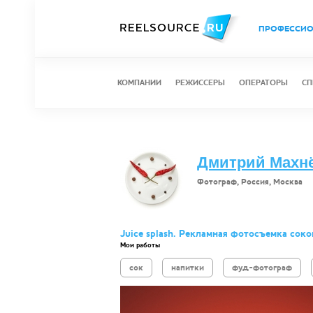
ПРОФЕССИ
КОМПАНИИ
РЕЖИССЕРЫ
ОПЕРАТОРЫ
СП
Дмитрий Махн
Фотограф, Россия, Москва
Juice splash. Рекламная фотосъемка соко
Мои работы
сок
напитки
фуд-фотограф