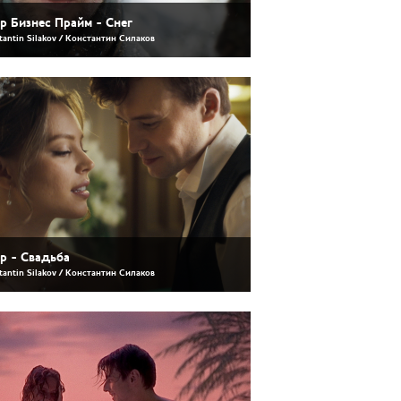
р Бизнес Прайм - Снег
tantin Silakov / Константин Силаков
р - Свадьба
tantin Silakov / Константин Силаков