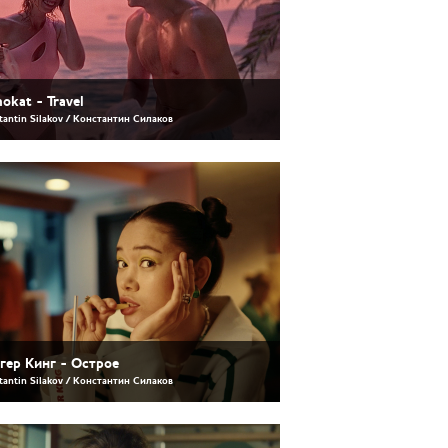
okat - Travel
tantin Silakov / Константин Силаков
гер Кинг - Острое
tantin Silakov / Константин Силаков