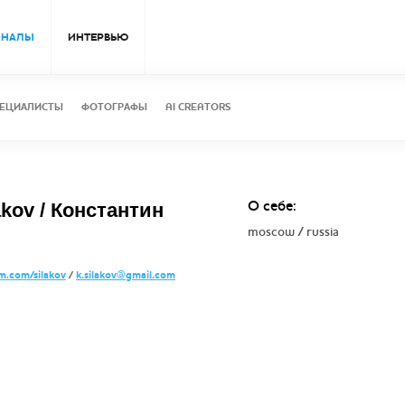
ОНАЛЫ
ИНТЕРВЬЮ
ЕЦИАЛИСТЫ
ФОТОГРАФЫ
AI CREATORS
О себе:
akov / Константин
moscow / russia
m.com/silakov
/
k.silakov@gmail.com