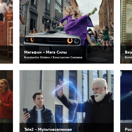
Мегафон - Мега Силы
Вку
Konstantin Silakov / Константин Силаков
Kons
Tele2 - Мультивселенная
Рос