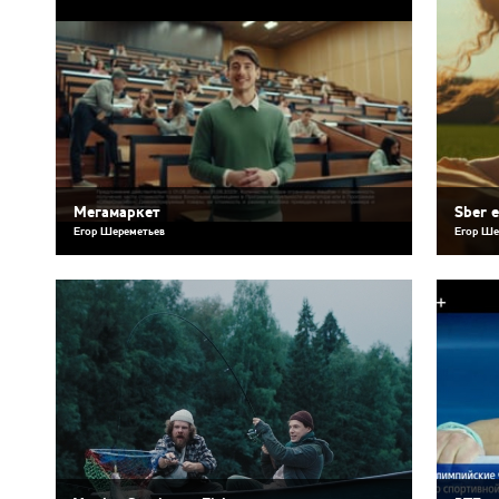
Мегамаркет
Sber 
Егор Шереметьев
Егор Ше