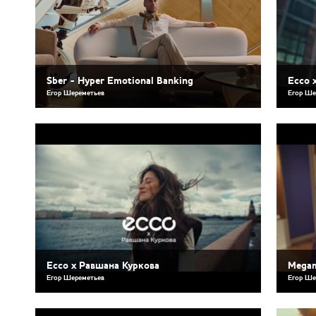
Sber - Hyper Emotional Banking
Ecco 
Егор Шереметьев
Егор Ше
Ecco x Равшана Куркова
Megam
Егор Шереметьев
Егор Ше