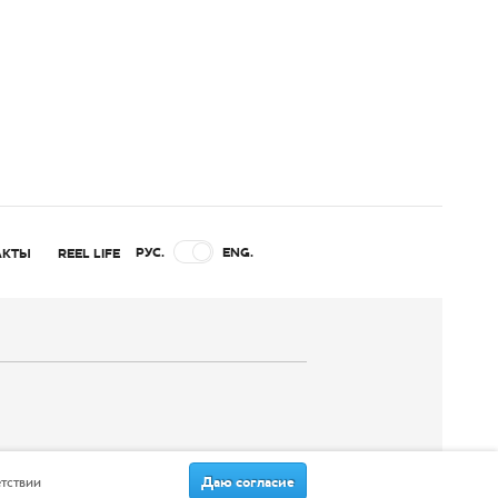
РУС.
ENG.
АКТЫ
REEL LIFE
Даю согласие
етствии