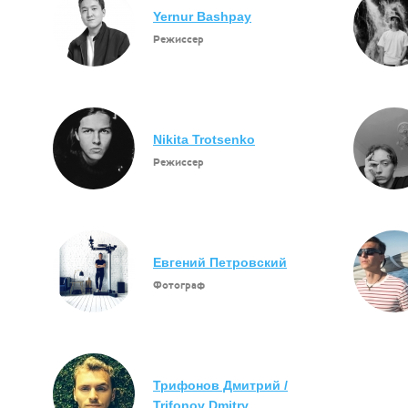
Yernur Bashpay
Режиссер
Nikita Trotsenko
Режиссер
Евгений Петровский
Фотограф
Трифонов Дмитрий /
Trifonov Dmitry