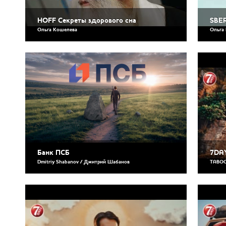
HOFF Секреты здорового сна
SBE
Ольга Кошелева
Ольга
Банк ПСБ
7DAY
Dmitriy Shabanov / Дмитрий Шабанов
TABO