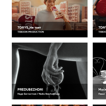
7DAYS_Не тает
7DAY
TABOON PRODUCTION
TABO
PREDUBEZHDAI
Моск
Надя Бесчастная / Nadia Beschastnaya
Павел