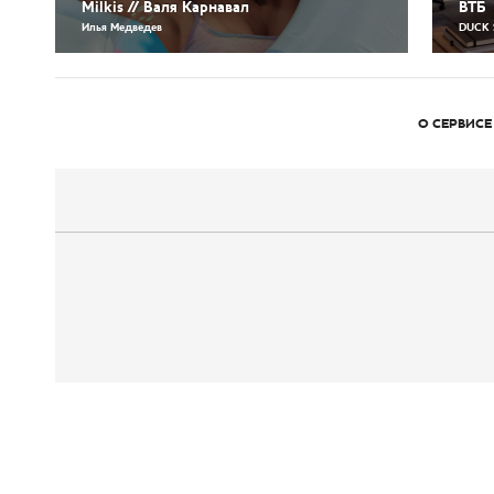
Milkis // Валя Карнавал
ВТБ
Илья Медведев
DUCK 
О СЕРВИСЕ