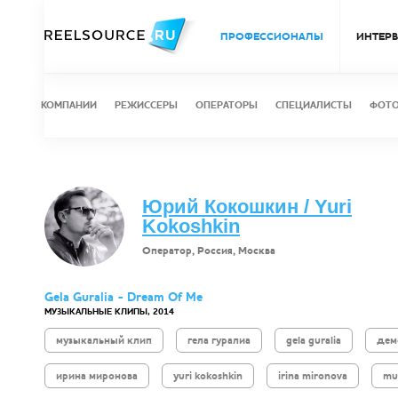
ПРОФЕССИОНАЛЫ
ИНТЕР
КОМПАНИИ
РЕЖИССЕРЫ
ОПЕРАТОРЫ
СПЕЦИАЛИСТЫ
ФОТ
Юрий Кокошкин / Yuri
Kokoshkin
Оператор, Россия, Москва
Gela Guralia - Dream Of Me
МУЗЫКАЛЬНЫЕ КЛИПЫ, 2014
музыкальный клип
гела гуралиа
gela guralia
дем
ирина миронова
yuri kokoshkin
irina mironova
mu