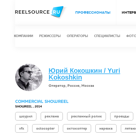
ПРОФЕССИОНАЛЫ
ИНТЕР
КОМПАНИИ
РЕЖИССЕРЫ
ОПЕРАТОРЫ
СПЕЦИАЛИСТЫ
ФОТ
Юрий Кокошкин / Yuri
Kokoshkin
Оператор, Россия, Москва
COMMERCIAL SHOWREEL
SHOWREEL , 2014
шоурил
реклама
рекламный ролик
проезды
vfx
octocopter
октокоптер
нарезка
летаю