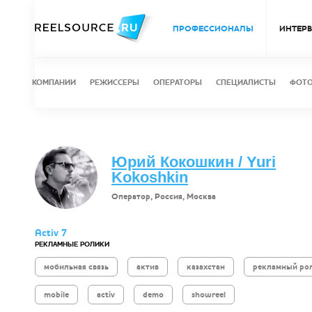
ПРОФЕССИОНАЛЫ
ИНТЕР
КОМПАНИИ
РЕЖИССЕРЫ
ОПЕРАТОРЫ
СПЕЦИАЛИСТЫ
ФОТ
Юрий Кокошкин / Yuri
Kokoshkin
Оператор, Россия, Москва
Activ 7
РЕКЛАМНЫЕ РОЛИКИ
мобильная связь
актив
казахстан
рекламный ро
mobile
activ
demo
showreel