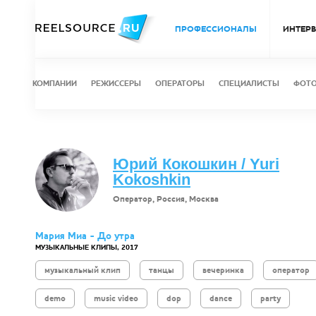
ПРОФЕССИОНАЛЫ
ИНТЕР
КОМПАНИИ
РЕЖИССЕРЫ
ОПЕРАТОРЫ
СПЕЦИАЛИСТЫ
ФОТ
Юрий Кокошкин / Yuri
Kokoshkin
Оператор, Россия, Москва
Мария Миа - До утра
МУЗЫКАЛЬНЫЕ КЛИПЫ, 2017
музыкальный клип
танцы
вечеринка
оператор
demo
music video
dop
dance
party