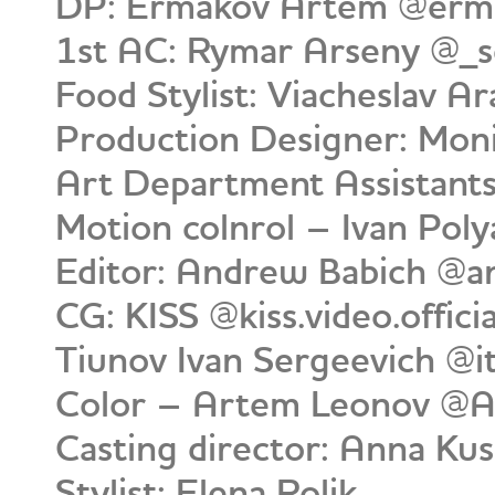
DP: Ermakov Artem @erm
1st AC: Rymar Arseny @_s
Food Stylist: Viacheslav A
Production Designer: Mo
Art Department Assistant
Motion colnrol – Ivan Pol
Editor: Andrew Babich @a
CG: KISS @kiss.video.officia
Tiunov Ivan Sergeevich @i
Color – Artem Leonov @
Casting director: Anna Ku
Stylist: Elena Rolik