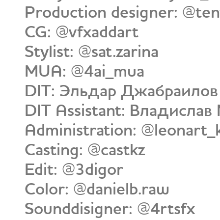
Production designer: @ten
CG: @vfxaddart
Stylist: @sat.zarina
MUA: @4ai_mua
DIT: Эльдар Джабраилов
DIT Assistant: Владисла
Administration: @leonart
Casting: @castkz
Edit: @3digor
Color: @danielb.raw
Sounddisigner: @4rtsfx