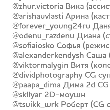
@zhur.victoria Вика (асси
@arishauvlasti Арина (ка
@forever_young24ru Дан
@odenu_razdenu Диана (с
@sofiaiosko Софья (режи
@alexanderkendysh Саша 
@viktormalygin Витя (кол
@dividphotography CG су
@paapa_dima Дима 2d CG
@skllyar 2D-моушн
@tsuikk_wrk Роберт (CG 