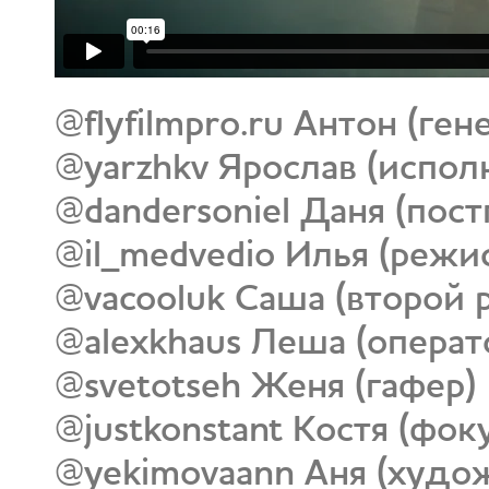
@flyfilmpro.ru Антон (г
@yarzhkv Ярослав (испо
@dandersoniel Даня (по
@il_medvedio Илья (режи
@vacooluk Саша (второй 
@alexkhaus Леша (операт
@svetotseh Женя (гафер)
@justkonstant Костя (фок
@yekimovaann Аня (худо