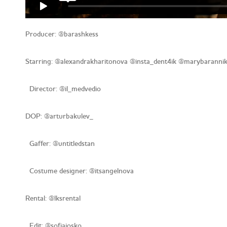
Producer: @barashkess
Starring: @alexandrakharitonova @insta_dent4ik @marybarann
Director: @il_medvedio
DOP: @arturbakulev_
Gaffer: @untitledstan
Сostume designer: @itsangelnova
Rental: @lksrental
Edit: @sofiaiosko