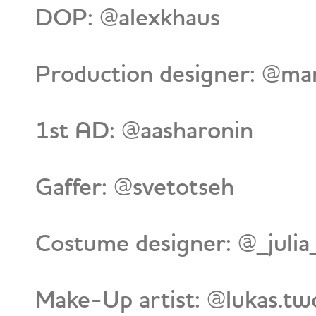
DOP: @alexkhaus
Production designer: @mar
1st AD: @aasharonin
Gaffer: @svetotseh
Сostume designer: @_julia
Make-Up artist: @lukas.tw