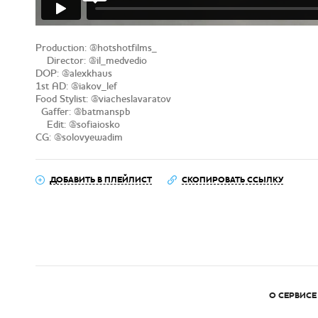
Production: @hotshotfilms_
Director: @il_medvedio
DOP: @alexkhaus
1st AD: @iakov_lef
Food Stylist: @viacheslavaratov
Gaffer: @batmanspb
Edit: @sofiaiosko
CG: @solovyewadim
ДОБАВИТЬ В ПЛЕЙЛИСТ
СКОПИРОВАТЬ ССЫЛКУ
О СЕРВИСЕ