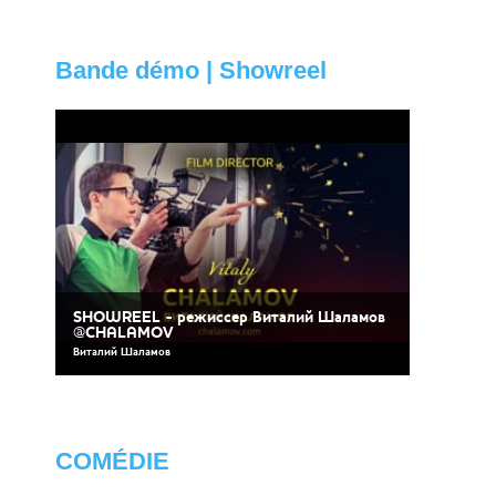
Bande démo | Showreel
SHOWREEL - режиссер Виталий Шаламов
@CHALAMOV
Виталий Шаламов
COMÉDIE