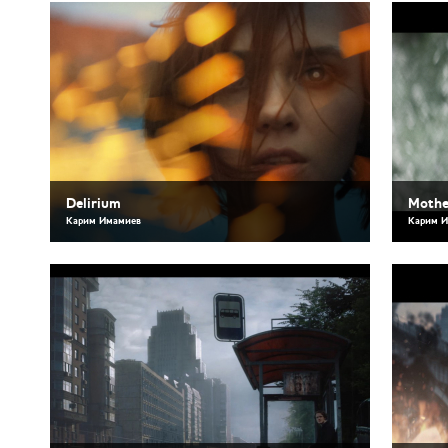
Delirium
Mothe
Карим Имамиев
Карим 