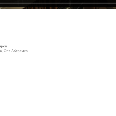
еров
а, Оля Аберемко