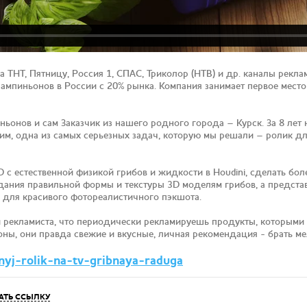
а ТНТ, Пятницу, Россия 1, СПАС, Триколор (НТВ) и др. каналы рекл
мпиньонов в России с 20% рынка. Компания занимает первое место 
ьонов и сам Заказчик из нашего родного города – Курск. За 8 лет
тим, одна из самых серьезных задач, которую мы решали – ролик дл
с естественной физикой грибов и жидкости в Houdini, сделать бо
ания правильной формы и текстуры 3D моделям грибов, а представ
 для красивого фотореалистичного пэкшота.
рекламиста, что периодически рекламируешь продукты, которыми п
ны, они правда свежие и вкусные, личная рекомендация - брать ме
mnyj-rolik-na-tv-gribnaya-raduga
АТЬ ССЫЛКУ