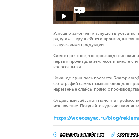
Успешно закончен и запущен в ротацию н
радуга» – крупнейшего производителя ша
выпускаемой продукции.
Самое приятное, что производство шампин
первый проект для земляков и вместе с э
колоссальная.
Команде пришлось провести R&amp;amp;D 
фотографий самих шампиньонов для прид
нарезанные слайсы прямо с производства
Отдельный забавный момент в профессии 
исключение. Покупайте курские шампиньо
https://videozayac.ru/blog/rekla
ДОБАВИТЬ В ПЛЕЙЛИСТ
СКОПИРОВ