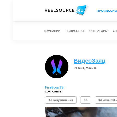
ПРОФЕССИ
КОМПАНИИ
РЕЖИССЕРЫ
ОПЕРАТОРЫ
СП
ВидеоЗаяц
Россия, Москва
FireStop3S
CORPORATE
3д визуализация
3д
3d visualizat