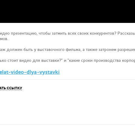
видео презентацию, чтобы затмить всех своих конкурентов? Расска
мов.
аж должен быть у выставочного фильма, а также затронем разреше
лько стоит видео для выставки?" и "какие сроки производства корпо
elat-video-dlya-vystavki
АТЬ ССЫЛКУ