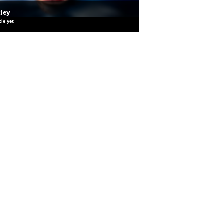
ley
tle yet