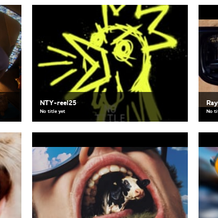
NTY-reel25
Ray
No title yet
No ti