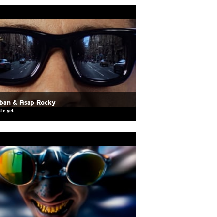
ban & Asap Rocky
tle yet