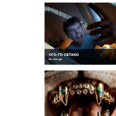
ОГО-ГО ОБЛАКО
No title yet