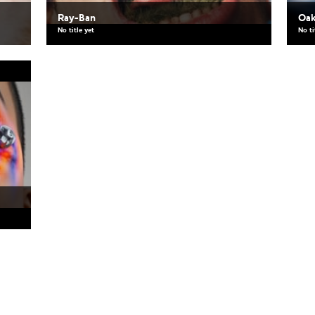
Ray-Ban
Oak
No title yet
No ti