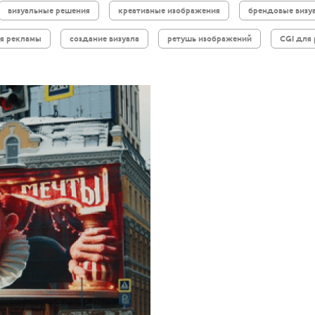
визуальные решения
креативные изображения
брендовые визу
я рекламы
создание визуала
ретушь изображений
CGI для