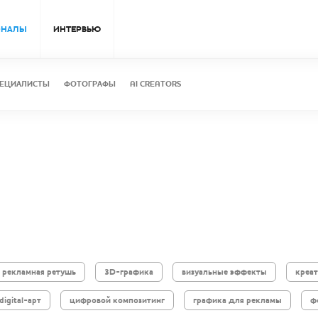
ОНАЛЫ
ИНТЕРВЬЮ
ЕЦИАЛИСТЫ
ФОТОГРАФЫ
AI CREATORS
рекламная ретушь
3D-графика
визуальные эффекты
креа
digital-арт
цифровой композитинг
графика для рекламы
ф