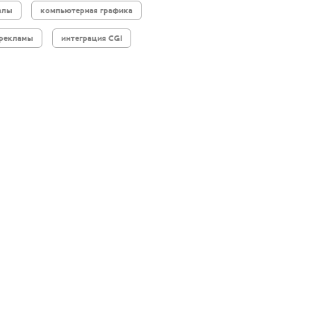
алы
компьютерная графика
 рекламы
интеграция CGI