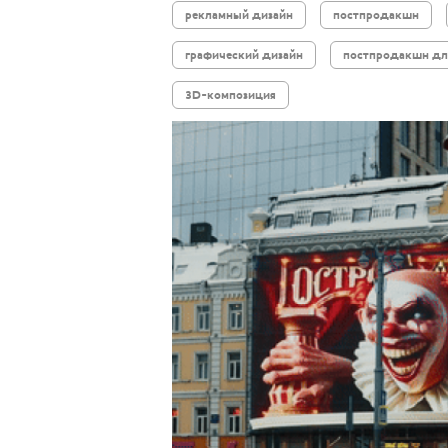
рекламный дизайн
постпродакшн
графический дизайн
постпродакшн дл
3D-композиция