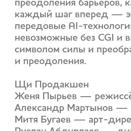
преодоления барьеров, ка
каждый шаг вперед — эт
передовые AI-технологи
невозможные без CGI и в
символом силы и преобра
и преодоления.
Щи Продакшен
Женя Пырьев — режиссё
Александр Мартынов —
Митя Бугаев — арт-дире
Руслан Абдуллаев — ди