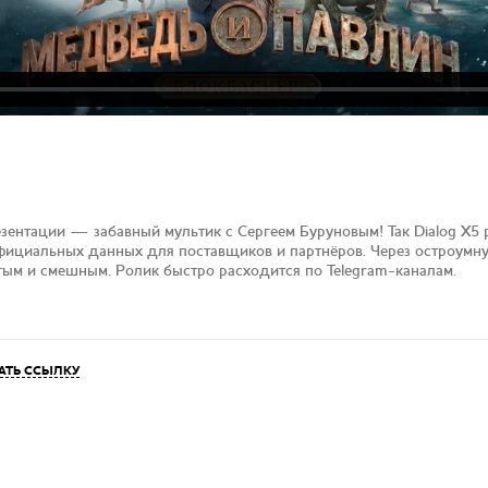
зентации — забавный мультик с Сергеем Буруновым! Так Dialog X5 р
ициальных данных для поставщиков и партнёров. Через остроумн
ым и смешным. Ролик быстро расходится по Telegram-каналам.
АТЬ ССЫЛКУ