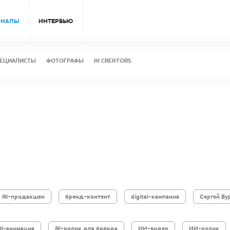
ОНАЛЫ
ИНТЕРВЬЮ
ЕЦИАЛИСТЫ
ФОТОГРАФЫ
AI CREATORS
AI-продакшен
бренд-контент
digital-кампания
Сергей Бу
AI-анимация
AI-ролик для бренда
ИИ-видео
ИИ-ролик