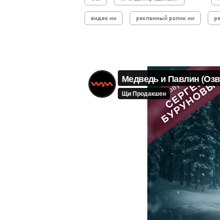
видео ии
рекламный ролик ии
р