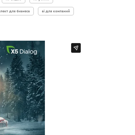
лект для бизнеса
ai для компаний