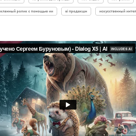
екламный ролик с помощью ии
ai продакшн
искусственный интел