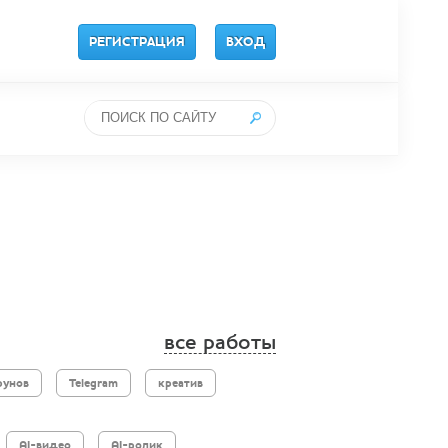
РЕГИСТРАЦИЯ
ВХОД
все работы
рунов
Telegram
креатив
AI-видео
AI-ролик