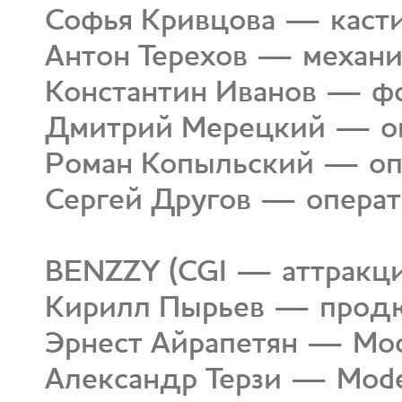
Софья Кривцова — каст
Антон Терехов — механ
Константин Иванов — ф
Дмитрий Мерецкий — о
Роман Копыльский — оп
Сергей Другов — опера
BENZZY (CGI — аттракци
Кирилл Пырьев — прод
Эрнест Айрапетян — Mode
Александр Терзи — Model