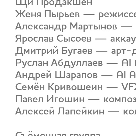
Щи Продакшен
Женя Пырьев — режиссе
Александр Мартынов — п
Ярослав Сысоев — акка
Дмитрий Бугаев — арт-ди
Руслан Абдуллаев — AI A
Андрей Шарапов — AI Ar
Семён Кривошеин — VFX
Павел Игошин — компо
Алексей Лапейкин — ко
Съёмочная группа