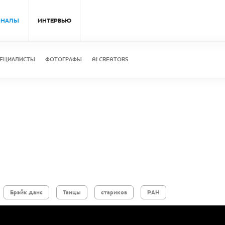
ОНАЛЫ
ИНТЕРВЬЮ
ЕЦИАЛИСТЫ
ФОТОГРАФЫ
AI CREATORS
Брэйк данс
Танцы
стариков
РАН