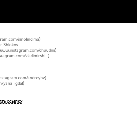
agram.com/smolindima)
r Shlokov
/www.instagram.com/chuudnii)
stagram.com/vladimirshl...)
instagram.com/andreyhv)
m/yana_igdal)
АТЬ ССЫЛКУ