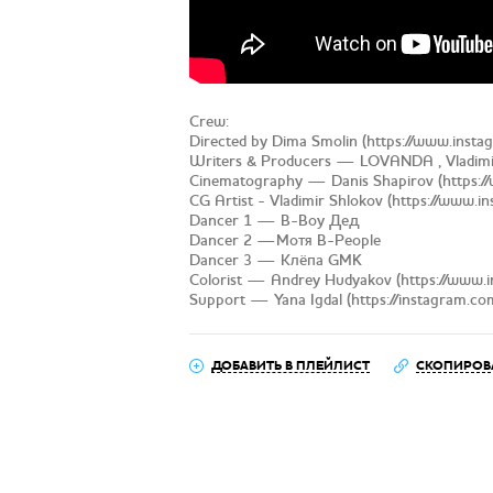
Crew:
Directed by Dima Smolin (https://www.inst
Writers & Producers — LOVANDA , Vladimi
Cinematography — Danis Shapirov (https:/
CG Artist - Vladimir Shlokov (https://www.in
Dancer 1 — B-Boy Дед
Dancer 2 —Мотя B-People
Dancer 3 — Клёпа GMK
Colorist — Andrey Hudyakov (https://www.
Support — Yana Igdal (https://instagram.co
ДОБАВИТЬ В ПЛЕЙЛИСТ
СКОПИРОВ