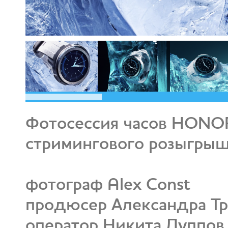
Фотосессия часов HONOR 
стримингового розыгрыш
фотограф Alex Const
продюсер Александра Тр
оператор Никита Луппов