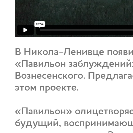
В Никола-Ленивце появи
«Павильон заблуждений
Вознесенского. Предлаг
этом проекте.
⠀
«Павильон» олицетворя
будущий, воспринимающи