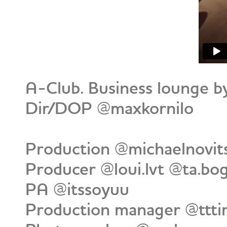
A-Club. Business lounge b
Dir/DOP @maxkornilo
Production @michaelnovit
Producer @loui.lvt @ta.bo
PA @itssoyuu
Production manager @ttti