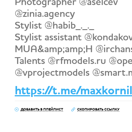
Photographer @aselcev
@zinia.agency
Stylist @habib_._._
Stylist assistant @kondakov
MUA&amp;amp;H @irchans
Talents @rfmodels.ru @op
@vprojectmodels @smart.
https://t.me/maxkorni
ДОБАВИТЬ В ПЛЕЙЛИСТ
СКОПИРОВАТЬ ССЫЛКУ