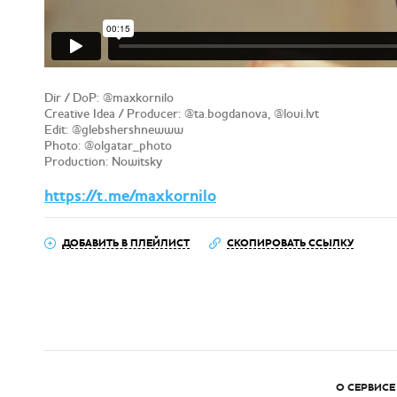
Dir / DoP: @maxkornilo
Creative Idea / Producer: @ta.bogdanova, @loui.lvt
Edit: @glebshershnewww
Photo: @olgatar_photo
Production: Nowitsky
https://t.me/maxkornilo
ДОБАВИТЬ В ПЛЕЙЛИСТ
СКОПИРОВАТЬ ССЫЛКУ
О СЕРВИСЕ