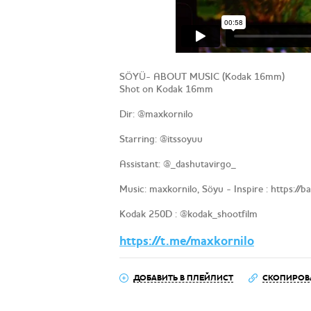
SÖYÜ- ABOUT MUSIC (Kodak 16mm)
Shot on Kodak 16mm
Dir: @maxkornilo
Starring: @itssoyuu
Assistant: @_dashutavirgo_
Music: maxkornilo, Söyu - Inspire : https://b
Kodak 250D : @kodak_shootfilm
https://t.me/maxkornilo
ДОБАВИТЬ В ПЛЕЙЛИСТ
СКОПИРОВ