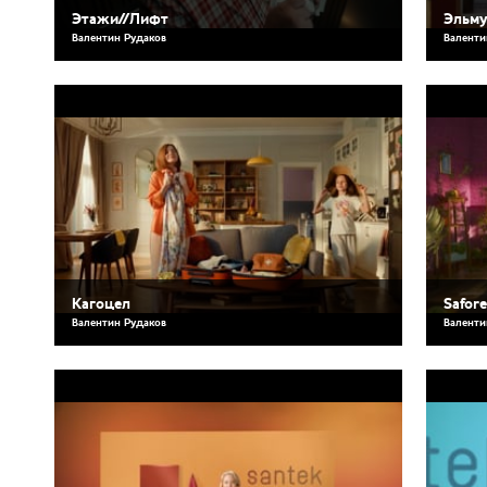
Этажи//Лифт
Эльм
Валентин Рудаков
Валенти
Кагоцел
Safore
Валентин Рудаков
Валенти