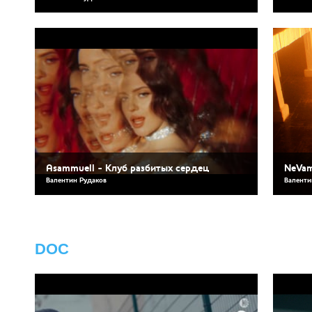
Asammuell - Клуб разбитых сердец
NeVam
Валентин Рудаков
Валенти
DOC