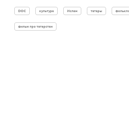
DOC
культура
Ислам
татары
фолькл
фильм про татарстан