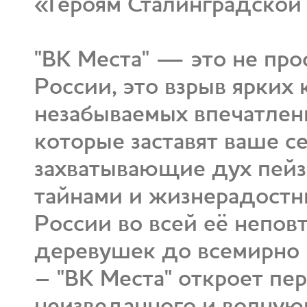
«Героям Сталинградской
"ВК Места" — это не про
России, это взрыв ярких
незабываемых впечатлени
которые заставят ваше с
захватывающие дух пейз
тайнами и жизнерадостн
России во всей её непов
деревушек до всемирно 
– "ВК Места" откроет пе
неизведанного и волную