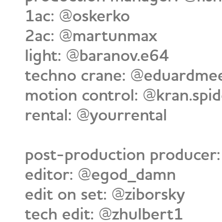
1ac: @oskerko
2ac: @martunmax
light: @baranov.e64
techno crane: @eduardme
motion control: @kran.spi
rental: @yourrental
post-production producer:
editor: @egod_damn
edit on set: @ziborsky
tech edit: @zhulbert1