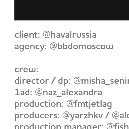
client: @havalrussia
agency: @bbdomoscow
crew:
director / dp: @misha_seni
1ad: @naz_alexandra
production: @fmtjetlag
producers: @yarzhkv / @a
production manager: @fis