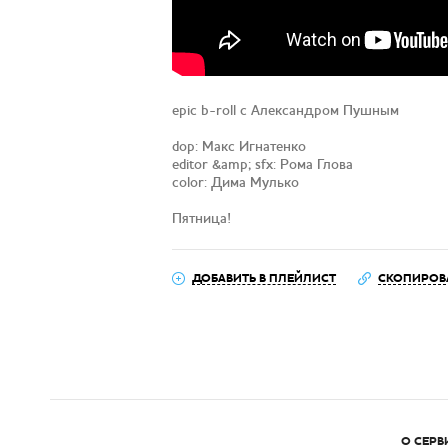
epic b-roll с Александром Пушным
dop: Макс Игнатенко
editor &amp; sfx: Рома Глова
color: Дима Мулько
Пятница!
ДОБАВИТЬ В ПЛЕЙЛИСТ
СКОПИРОВ
О СЕРВ