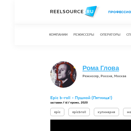
ПРОФЕССИ
КОМПАНИИ
РЕЖИССЕРЫ
ОПЕРАТОРЫ
СП
Рома Глова
Режиссер, Россия, Москва
Epic b-roll - Пушной (Пятница!)
заставки / id / промо, 2020
epic
epicbroll
кулинария
м