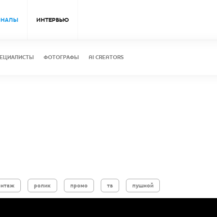
ОНАЛЫ
ИНТЕРВЬЮ
ЕЦИАЛИСТЫ
ФОТОГРАФЫ
AI CREATORS
онтаж
ролик
промо
тв
пушной