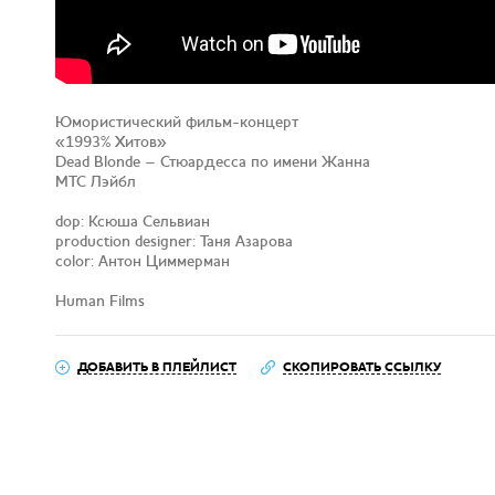
Юмористический фильм-концерт
«1993% Хитов»
Dead Blonde – Стюардесса по имени Жанна
МТС Лэйбл
dop: Ксюша Сельвиан
production designer: Таня Азарова
color: Антон Циммерман
Human Films
ДОБАВИТЬ В ПЛЕЙЛИСТ
СКОПИРОВАТЬ ССЫЛКУ