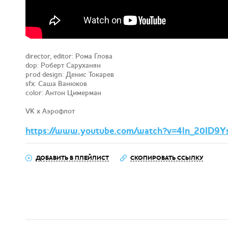
director, editor: Рома Глова
dop: Роберт Саруханян
prod design: Денис Токарев
sfx: Саша Ванюков
color: Антон Цимерман
VK x Аэрофлот
https://www.youtube.com/watch?v=4ln_20ID9Y
ДОБАВИТЬ В ПЛЕЙЛИСТ
СКОПИРОВАТЬ ССЫЛКУ