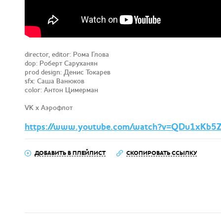
director, editor: Рома Глова
dop: Роберт Саруханян
prod design: Денис Токарев
sfx: Саша Ванюков
color: Антон Цимерман
VK x Аэрофлот
https://www.youtube.com/watch?v=QDu1xKb5
ДОБАВИТЬ В ПЛЕЙЛИСТ
СКОПИРОВАТЬ ССЫЛКУ