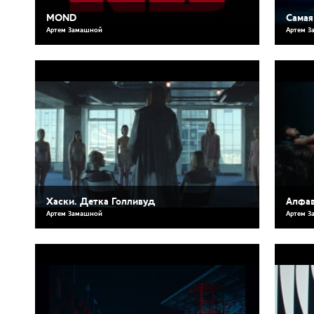
MOND
Самая
Артем Замашной
Артем З
Хаски. Детка Голливуд
Алфа
Артем Замашной
Артем З