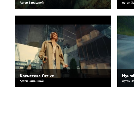
Артем Замашной
Артем З
Косметика Arrive
Hyund
Артем Замашной
Артем З