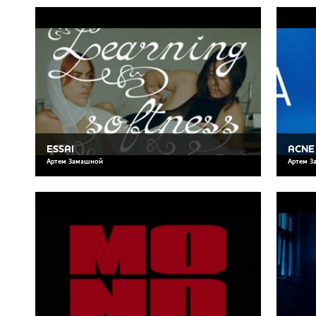
ESSAI
ACNE
Артем Замашной
Артем З