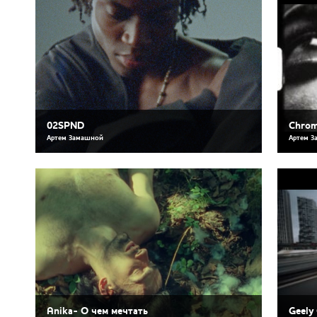
02SPND
Chrom
Артем Замашной
Артем З
Anika- О чем мечтать
Geely 