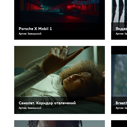
Porsche Х Mobil 1
Яндек
Артем Замашной
Артем З
Самолет. Коридор отвлечений
Breat
Артем Замашной
Артем З